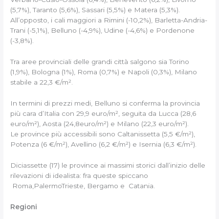
(5,7%), Taranto (5,6%), Sassari (5,5%) e Matera (5,3%).
All’opposto, i cali maggiori a Rimini (-10,2%), Barletta-Andria-
Trani (-5,1%), Belluno (-4,9%), Udine (-4,6%) e Pordenone
(-3,8%).
Tra aree provinciali delle grandi città salgono sia Torino
(1,9%), Bologna (1%), Roma (0,7%) e Napoli (0,3%), Milano
stabile a 22,3 €/m².
In termini di prezzi medi, Belluno si conferma la provincia
più cara d’Italia con 29,9 euro/m², seguita da Lucca (28,6
euro/m²), Aosta (24,8euro/m²) e Milano (22,3 euro/m²).
Le province più accessibili sono Caltanissetta (5,5 €/m²),
Potenza (6 €/m²), Avellino (6,2 €/m²) e Isernia (6,3 €/m²).
Diciassette (17) le province ai massimi storici dall’inizio delle
rilevazioni di idealista: fra queste spiccano
Roma,PalermoTrieste, Bergamo e Catania.
Regioni