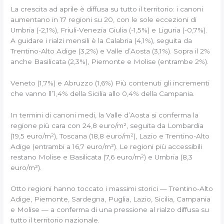
La crescita ad aprile è diffusa su tutto il territorio: i canoni
aumentano in 17 regioni su 20, con le sole eccezioni di
Umbria (-2,1%), Friuli-Venezia Giulia (-1,5%) e Liguria (-0,7%).
A guidare i rialzi mensili è la Calabria (4,1%), seguita da
Trentino-Alto Adige (3,2%) e Valle d’Aosta (3,1%). Sopra il 2%
anche Basilicata (2,3%), Piemonte e Molise (entrambe 2%).
Veneto (1,7%) e Abruzzo (1,6%) Più contenuti gli incrementi
che vanno ll’1,4% della Sicilia allo 0,4% della Campania.
In termini di canoni medi, la Valle d’Aosta si conferma la
regione più cara con 24,8 euro/m², seguita da Lombardia
(19,5 euro/m²), Toscana (18,8 euro/m²), Lazio e Trentino-Alto
Adige (entrambi a 16,7 euro/m²). Le regioni più accessibili
restano Molise e Basilicata (7,6 euro/m²) e Umbria (8,3
euro/m²).
Otto regioni hanno toccato i massimi storici — Trentino-Alto
Adige, Piemonte, Sardegna, Puglia, Lazio, Sicilia, Campania
e Molise — a conferma di una pressione al rialzo diffusa su
tutto il territorio nazionale.