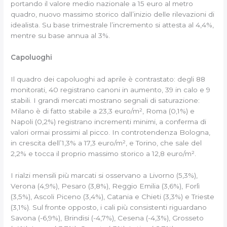
portando il valore medio nazionale a 15 euro al metro
quadro, nuovo massimo storico dall’inizio delle rilevazioni di
idealista. Su base trimestrale l’incremento si attesta al 4,4%,
mentre su base annua al 3%.
Capoluoghi
Il quadro dei capoluoghi ad aprile è contrastato: degli 88
monitorati, 40 registrano canoni in aumento, 39 in calo e 9
stabili. I grandi mercati mostrano segnali di saturazione:
Milano è di fatto stabile a 23,3 euro/m², Roma (0,1%) e
Napoli (0,2%) registrano incrementi minimi, a conferma di
valori ormai prossimi al picco. In controtendenza Bologna,
in crescita dell’1,3% a 17,3 euro/m², e Torino, che sale del
2,2% e tocca il proprio massimo storico a 12,8 euro/m².
I rialzi mensili più marcati si osservano a Livorno (5,3%),
Verona (4,9%), Pesaro (3,8%), Reggio Emilia (3,6%), Forlì
(3,5%), Ascoli Piceno (3,4%), Catania e Chieti (3,3%) e Trieste
(3,1%). Sul fronte opposto, i cali più consistenti riguardano
Savona (-6,9%), Brindisi (-4,7%), Cesena (-4,3%), Grosseto