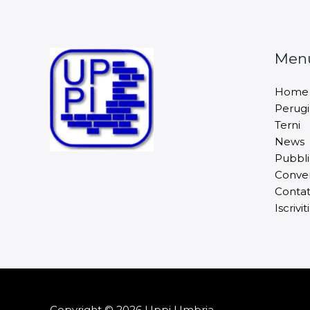
Men
Home
Perugi
Terni
News
Pubbli
Conven
Contat
Iscriviti
Copyright © 2026 Uppi Umbria