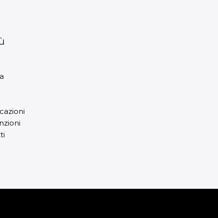
ù
a
cazioni
zioni
ti